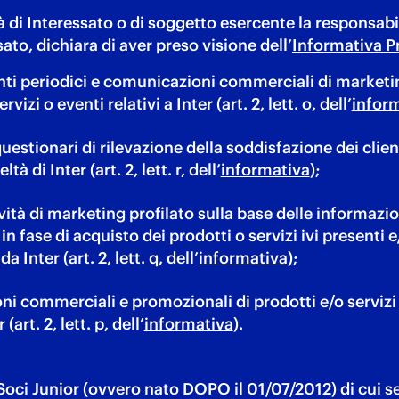
ità di Interessato o di soggetto esercente la responsabi
ato, dichiara di aver preso visione dell’
Informativa P
nti periodici e comunicazioni commerciali di marketi
rvizi o eventi relativi a Inter (art. 2, lett. o, dell’
infor
uestionari di rilevazione della soddisfazione dei client
à di Inter (art. 2, lett. r, dell’
informativa
);
vità di marketing profilato sulla base delle informazio
in fase di acquisto dei prodotti o servizi ivi presenti e
 Inter (art. 2, lett. q, dell’
informativa
);
ni commerciali e promozionali di prodotti e/o servizi 
rt. 2, lett. p, dell’
informativa
).
 Soci Junior (ovvero nato DOPO il 01/07/2012) di cui s