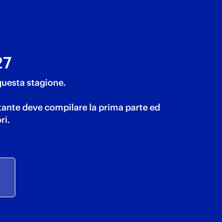
27
 questa stagione.
ntante deve compilare la prima parte ed
ri.